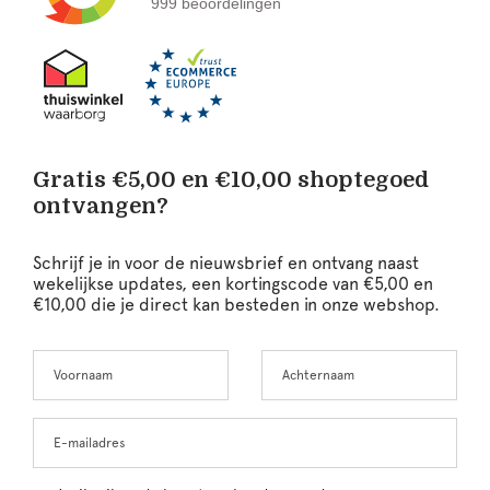
999 beoordelingen
Gratis €5,00 en €10,00 shoptegoed
ontvangen?
Schrijf je in voor de nieuwsbrief en ontvang naast
wekelijkse updates, een kortingscode van €5,00 en
€10,00 die je direct kan besteden in onze webshop.
Voornaam
Achternaam
Leave
this
field
blank
E-mailadres