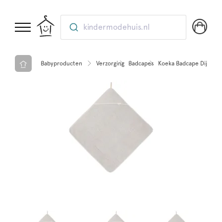
kindermodehuis.nl
Babyproducten
Verzorging
Badcapes
Koeka Badcape Dijon Da