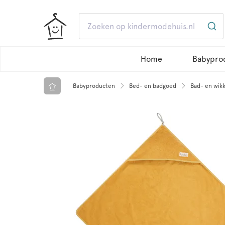
Home
Babypro
Babyproducten
Bed- en badgoed
Bad- en wik