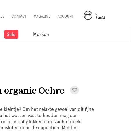
0
ELS
CONTACT
MAGAZINE
ACCOUNT
Item(s)
Sale
Merken
n organic Ochre
e kleintje? Om het relaxte gevoel van dit fijne
na het wassen vast te houden mag een
el je je baby lekker in de zachte doek
 omsloten door de capuchon. Met het