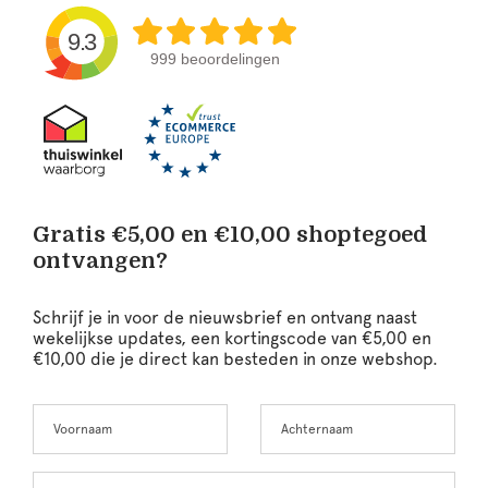
9.3
999 beoordelingen
Gratis €5,00 en €10,00 shoptegoed
ontvangen?
Schrijf je in voor de nieuwsbrief en ontvang naast
wekelijkse updates, een kortingscode van €5,00 en
€10,00 die je direct kan besteden in onze webshop.
Voornaam
Achternaam
Leave
this
field
blank
E-mailadres