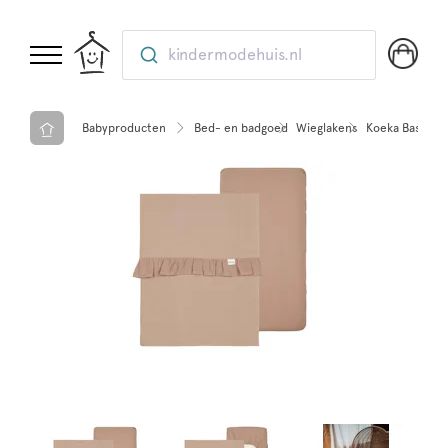
kindermodehuis.nl
Babyproducten
Bed- en badgoed
Wieglakens
Koeka Bassinet