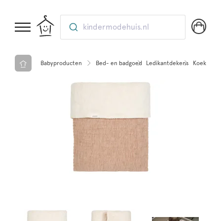
kindermodehuis.nl
Babyproducten
Bed- en badgoed
Ledikantdekens
Koeka Cot 