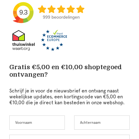
9.3
999 beoordelingen
Gratis €5,00 en €10,00 shoptegoed
ontvangen?
Schrijf je in voor de nieuwsbrief en ontvang naast
wekelijkse updates, een kortingscode van €5,00 en
€10,00 die je direct kan besteden in onze webshop.
Voornaam
Achternaam
Leave
this
field
blank
E-mailadres