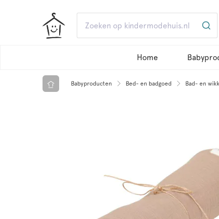
Home
Babypro
Babyproducten
Bed- en badgoed
Bad- en wik