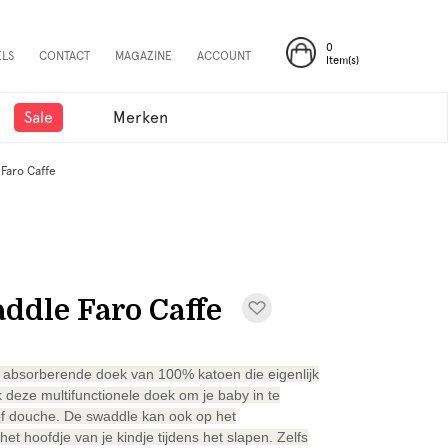
0
ELS
CONTACT
MAGAZINE
ACCOUNT
Item(s)
Sale
Merken
Faro Caffe
ddle Faro Caffe
d absorberende doek van 100% katoen die eigenlijk
 deze multifunctionele doek om je baby in te
 of douche. De swaddle kan ook op het
 hoofdje van je kindje tijdens het slapen. Zelfs