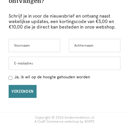
ontvangen?
Schrijf je in voor de nieuwsbrief en ontvang naast
wekelijkse updates, een kortingscode van €5,00 en
€10,00 die je direct kan besteden in onze webshop.
Voornaam
Achternaam
Leave
this
field
blank
E-mailadres
Ja, ik wil op de hoogte gehouden worden
VERZENDEN
Copyright © 2026 kindermodehuis.nl
A Craft Commerce webshop by WHITE