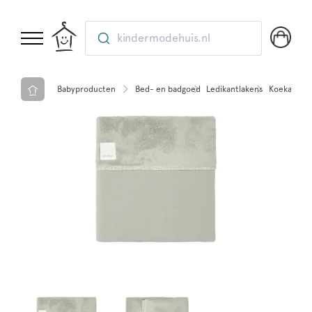
kindermodehuis.nl
Babyproducten
Bed- en badgoed
Ledikantlakens
Koeka ledi