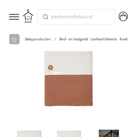
kindermodehuis.nl
Babyproducten
Bed- en badgoed
Ledikantdekens
Koeka led