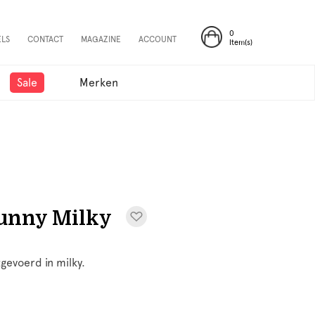
0
ELS
CONTACT
MAGAZINE
ACCOUNT
Item(s)
Sale
Merken
unny Milky
gevoerd in milky.