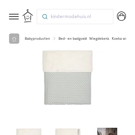
kindermodehuis.nl
Babyproducten
Bed- en badgoed
Wiegdekens
Koeka wiegdek