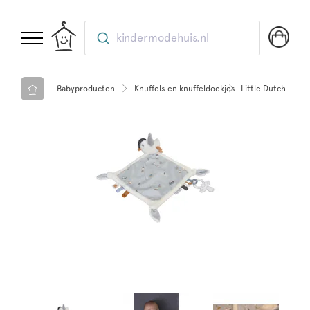
kindermodehuis.nl
Babyproducten
Knuffels en knuffeldoekjes
Little Dutch Knuff