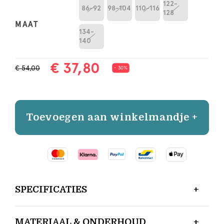
122-
86-92
98-104
110-116
128
MAAT
134-
140
€ 37,80
€ 54,00
- 30%
Toevoegen aan winkelmandje +
SPECIFICATIES
MATERIAAL & ONDERHOUD