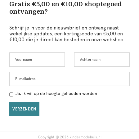
Gratis €5,00 en €10,00 shoptegoed
ontvangen?
Schrijf je in voor de nieuwsbrief en ontvang naast
wekelijkse updates, een kortingscode van €5,00 en
€10,00 die je direct kan besteden in onze webshop.
Voornaam
Achternaam
Leave
this
field
blank
E-mailadres
Ja, ik wil op de hoogte gehouden worden
VERZENDEN
Copyright © 2026 kindermodehuis.nl