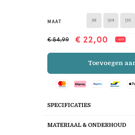
98
104
110
MAAT
€ 22,00
€ 54,99
- 60%
Toevoegen aa
SPECIFICATIES
MATERIAAL & ONDERHOUD