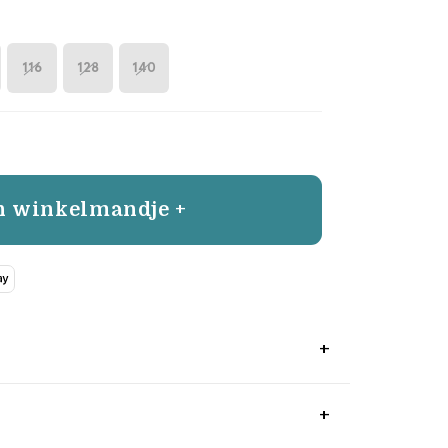
116
128
140
n winkelmandje +