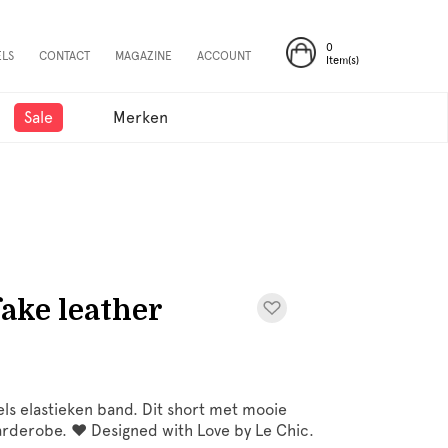
0
ELS
CONTACT
MAGAZINE
ACCOUNT
Item(s)
Sale
Merken
ke leather
els elastieken band. Dit short met mooie
 garderobe. ♥ Designed with Love by Le Chic.