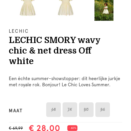
LECHIC
LECHIC SMORY wavy
chic & net dress Off
white
Een échte summer-showstopper: dit heerlijke jurkje
met royale rok. Bonjour! Le Chic Loves Summer.
68
74
80
86
MAAT
€ 28,00
€ 69,99
- 60%