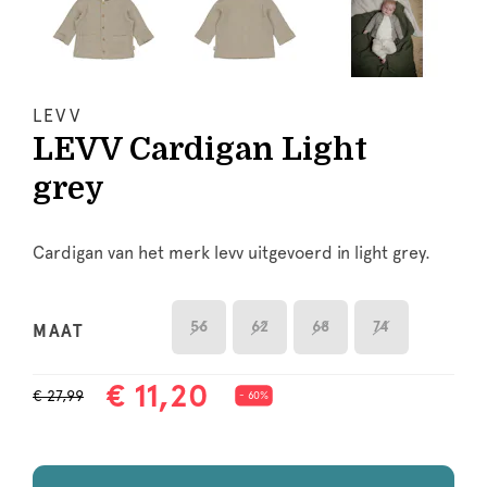
LEVV
LEVV Cardigan Light
grey
Cardigan van het merk levv uitgevoerd in light grey.
56
62
68
74
MAAT
€ 11,20
€ 27,99
- 60%