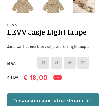
LEVV
LEVV Jasje Light taupe
Jasje van het merk levv uitgevoerd in light taupe.
56
62
68
74
MAAT
€ 18,00
€ 44,99
- 60%
Toevoegen aan winkelmandje +