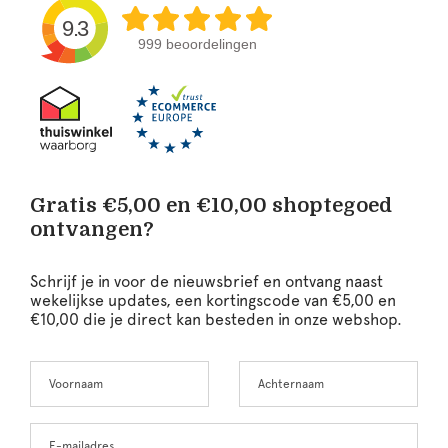
9.3
999 beoordelingen
Gratis €5,00 en €10,00 shoptegoed
ontvangen?
Schrijf je in voor de nieuwsbrief en ontvang naast
wekelijkse updates, een kortingscode van €5,00 en
€10,00 die je direct kan besteden in onze webshop.
Voornaam
Achternaam
Leave
this
field
blank
E-mailadres