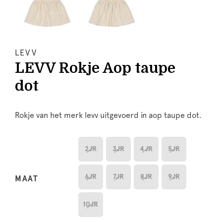
LEVV
LEVV Rokje Aop taupe
dot
Rokje van het merk levv uitgevoerd in aop taupe dot.
2JR
3JR
4JR
5JR
6JR
7JR
8JR
9JR
MAAT
10JR