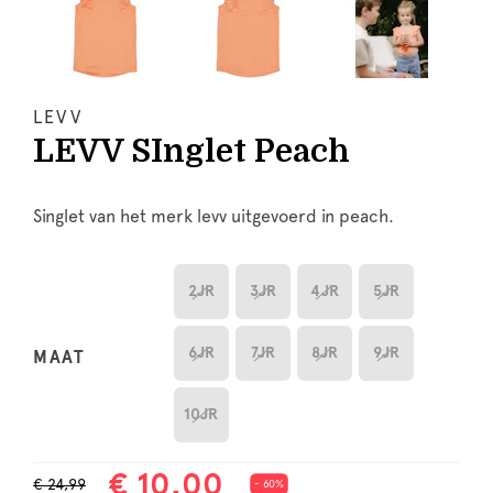
LEVV
LEVV SInglet Peach
Singlet van het merk levv uitgevoerd in peach.
2JR
3JR
4JR
5JR
6JR
7JR
8JR
9JR
MAAT
10JR
€ 10,00
€ 24,99
- 60%