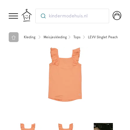
kindermodehuis.nl
Kleding
Meisjeskleding
Tops
LEVV SInglet Peach