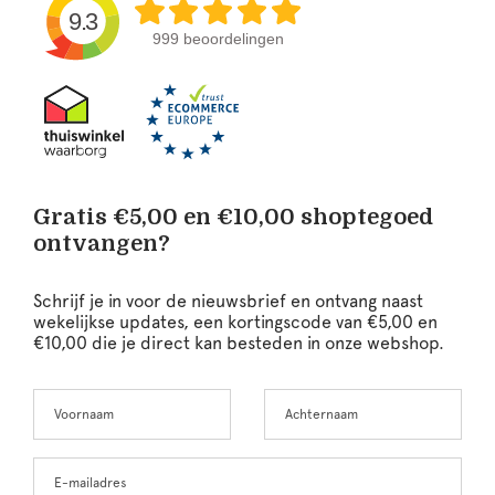
9.3
999 beoordelingen
Gratis €5,00 en €10,00 shoptegoed
ontvangen?
Schrijf je in voor de nieuwsbrief en ontvang naast
wekelijkse updates, een kortingscode van €5,00 en
€10,00 die je direct kan besteden in onze webshop.
Voornaam
Achternaam
Leave
this
field
blank
E-mailadres