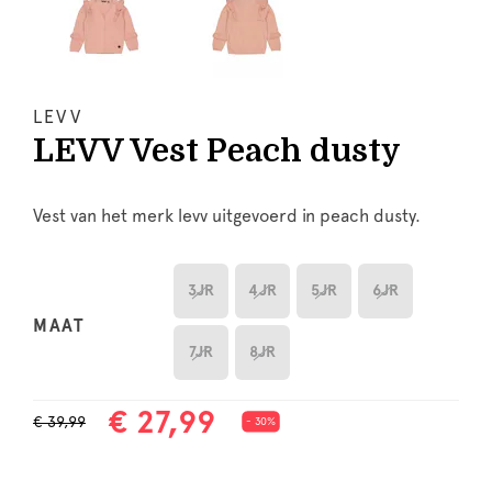
LEVV
LEVV Vest Peach dusty
Vest van het merk levv uitgevoerd in peach dusty.
3JR
4JR
5JR
6JR
MAAT
7JR
8JR
€ 27,99
€ 39,99
- 30%