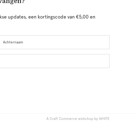
tvangen?
ijkse updates, een kortingscode van €5,00 en
chternaam
A Craft Commerce webshop by WHITE