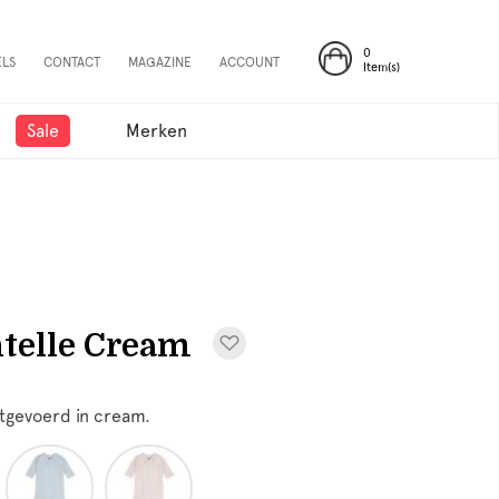
0
ELS
CONTACT
MAGAZINE
ACCOUNT
Item(s)
Sale
Merken
telle Cream
itgevoerd in cream.