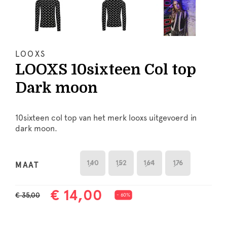
LOOXS
LOOXS 10sixteen Col top
Dark moon
10sixteen col top van het merk looxs uitgevoerd in
dark moon.
140
152
164
176
MAAT
€ 14,00
€ 35,00
- 60%