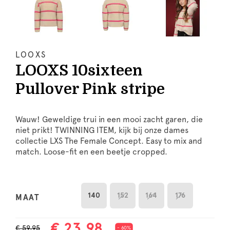
LOOXS
LOOXS 10sixteen
Pullover Pink stripe
Wauw! Geweldige trui in een mooi zacht garen, die
niet prikt! TWINNING ITEM, kijk bij onze dames
collectie LXS The Female Concept. Easy to mix and
match. Loose-fit en een beetje cropped.
140
152
164
176
MAAT
€ 23,98
€ 59,95
- 60%