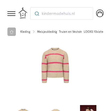
kindermodehuis.nl
Kleding
Meisjeskleding
Truien en Vesten
LOOXS 10sixteen Pul