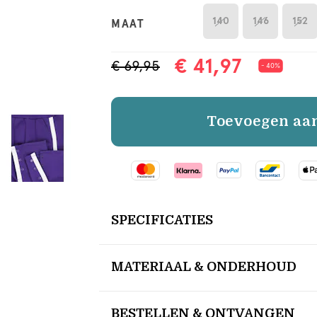
140
146
152
MAAT
€ 41,97
€ 69,95
- 40%
Toevoegen aa
SPECIFICATIES
MATERIAAL & ONDERHOUD
BESTELLEN & ONTVANGEN