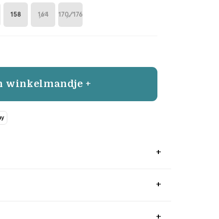
158
164
170/176
n winkelmandje +