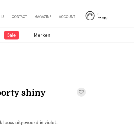
0
ELS
CONTACT
MAGAZINE
ACCOUNT
Item(s)
Sale
Merken
orty shiny
 looxs uitgevoerd in violet.