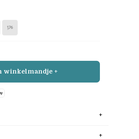
176
n winkelmandje +