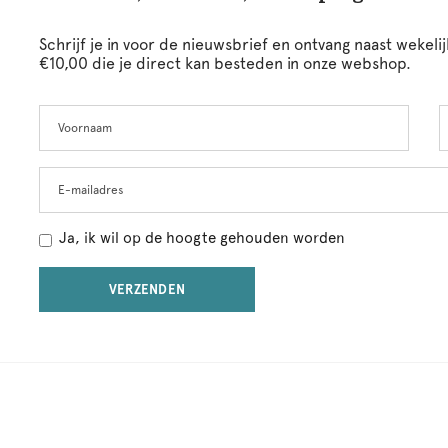
Schrijf je in voor de nieuwsbrief en ontvang naast wekel
€10,00 die je direct kan besteden in onze webshop.
Voornaam
A
Leave
this
field
blank
E-mailadres
Ja, ik wil op de hoogte gehouden worden
VERZENDEN