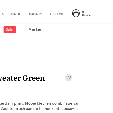
0
ELS
CONTACT
MAGAZINE
ACCOUNT
Item(s)
Sale
Merken
weater Green
terdam print. Mooie kleuren combinatie van
 Zachte brush aan de binnenkant. Loose-fit