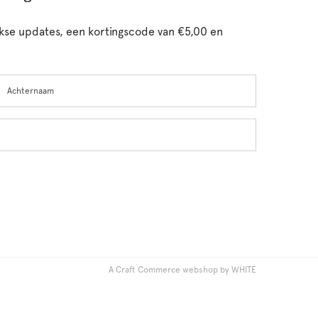
ijkse updates, een kortingscode van €5,00 en
chternaam
A Craft Commerce webshop by WHITE