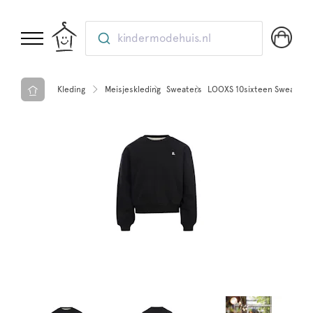
kindermodehuis.nl
Kleding
Meisjeskleding
Sweaters
LOOXS 10sixteen Sweater B