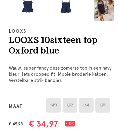
LOOXS
LOOXS 10sixteen top
Oxford blue
Wauw, super fancy deze zomerse top in een navy
kleur. Iets cropped fit. Mooie broderie katoen.
Verstelbare strik bandjes.
140
152
164
176
MAAT
€ 34,97
€ 49,95
- 30%