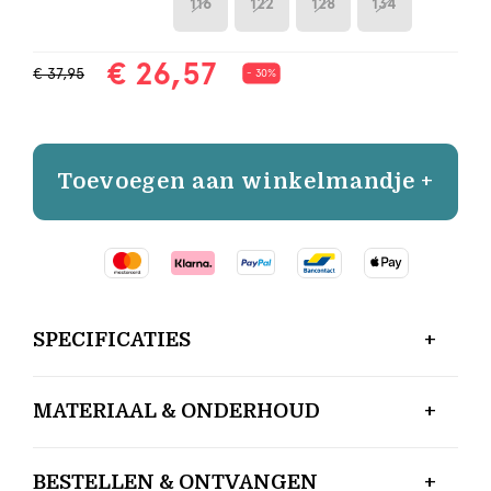
116
122
128
134
€ 26,57
€ 37,95
- 30%
Toevoegen aan winkelmandje +
SPECIFICATIES
MATERIAAL & ONDERHOUD
BESTELLEN & ONTVANGEN