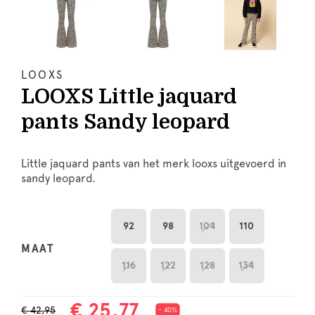
LOOXS
LOOXS Little jaquard
pants Sandy leopard
Little jaquard pants van het merk looxs uitgevoerd in
sandy leopard.
92
98
104
110
MAAT
116
122
128
134
€ 25,77
€ 42,95
- 40%