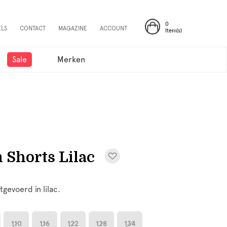
0
ELS
CONTACT
MAGAZINE
ACCOUNT
Item(s)
Sale
Merken
 Shorts Lilac
tgevoerd in lilac.
110
116
122
128
134