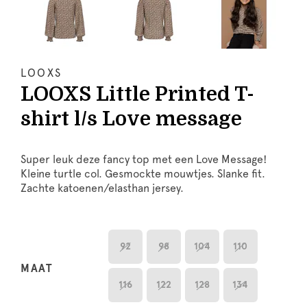
LOOXS
LOOXS Little Printed T-
shirt l/s Love message
Super leuk deze fancy top met een Love Message!
Kleine turtle col. Gesmockte mouwtjes. Slanke fit.
Zachte katoenen/elasthan jersey.
92
98
104
110
MAAT
116
122
128
134