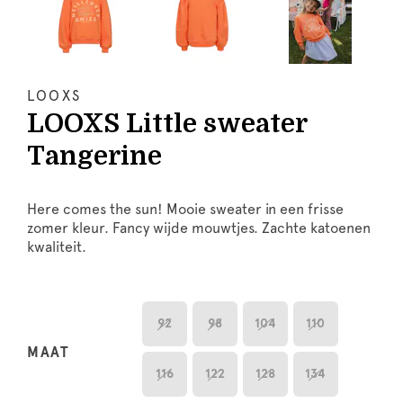
LOOXS
LOOXS Little sweater
Tangerine
Here comes the sun! Mooie sweater in een frisse
zomer kleur. Fancy wijde mouwtjes. Zachte katoenen
kwaliteit.
92
98
104
110
MAAT
116
122
128
134