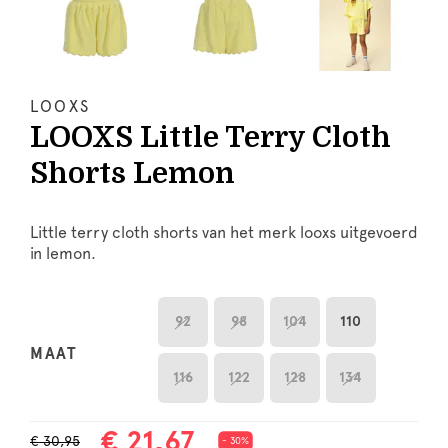
LOOXS
LOOXS Little Terry Cloth
Shorts Lemon
Little terry cloth shorts van het merk looxs uitgevoerd
in lemon.
92
98
104
110
MAAT
116
122
128
134
€ 21,67
€ 30,95
- 30%