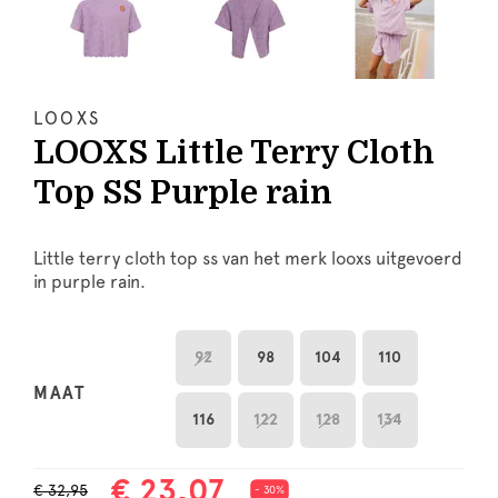
LOOXS
LOOXS Little Terry Cloth
Top SS Purple rain
Little terry cloth top ss van het merk looxs uitgevoerd
in purple rain.
92
98
104
110
MAAT
116
122
128
134
€ 23,07
€ 32,95
- 30%