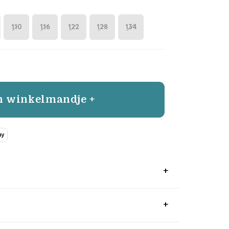
110
116
122
128
134
n winkelmandje +