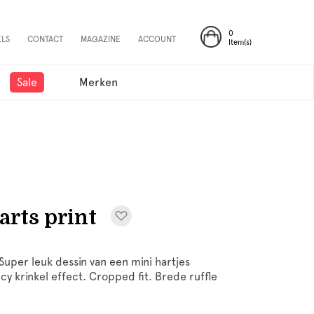
0
ELS
CONTACT
MAGAZINE
ACCOUNT
Item(s)
Sale
Merken
arts print
Super leuk dessin van een mini hartjes
cy krinkel effect. Cropped fit. Brede ruffle