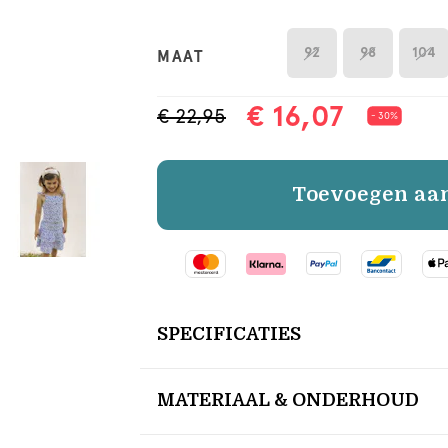
92
98
104
MAAT
€ 16,07
€ 22,95
- 30%
Toevoegen aa
SPECIFICATIES
MATERIAAL & ONDERHOUD