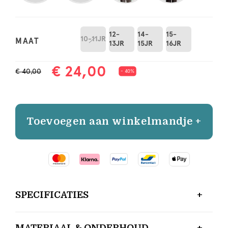
12-
14-
15-
10-11JR
MAAT
13JR
15JR
16JR
€ 24,00
€ 40,00
- 40%
Toevoegen aan winkelmandje +
SPECIFICATIES
MATERIAAL & ONDERHOUD