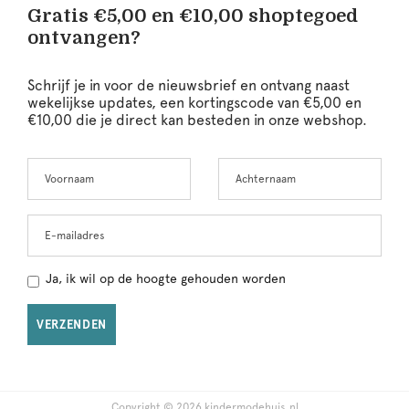
Gratis €5,00 en €10,00 shoptegoed
ontvangen?
Schrijf je in voor de nieuwsbrief en ontvang naast
wekelijkse updates, een kortingscode van €5,00 en
€10,00 die je direct kan besteden in onze webshop.
Voornaam
Achternaam
Leave
this
field
blank
E-mailadres
Ja, ik wil op de hoogte gehouden worden
VERZENDEN
Copyright © 2026 kindermodehuis.nl