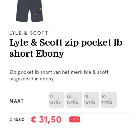
LYLE & SCOTT
Lyle & Scott zip pocket lb
short Ebony
Zip pocket lb short van het merk lyle & scott
uitgevoerd in ebony.
12-
14-
15-
10-
MAAT
13YRS
15YRS
16YRS
11YRS
€ 31,50
€ 45,00
- 30%