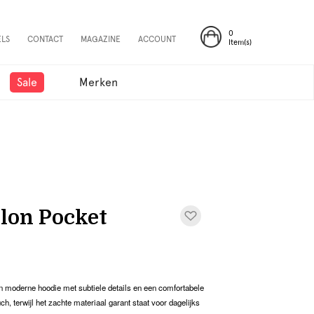
0
ELS
CONTACT
MAGAZINE
ACCOUNT
Item(s)
Sale
Merken
lon Pocket
n moderne hoodie met subtiele details en een comfortabele
, terwijl het zachte materiaal garant staat voor dagelijks