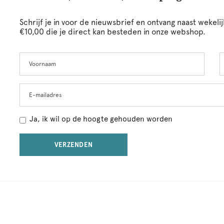
Schrijf je in voor de nieuwsbrief en ontvang naast wekel
€10,00 die je direct kan besteden in onze webshop.
Voornaam
A
Leave
this
field
blank
E-mailadres
Ja, ik wil op de hoogte gehouden worden
VERZENDEN