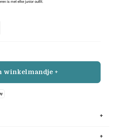
en is met elke junior outfit.
n winkelmandje +