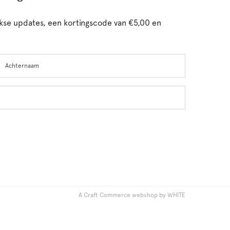
ijkse updates, een kortingscode van €5,00 en
chternaam
A Craft Commerce webshop by WHITE