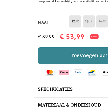
draagcomfort. Een veelzijdig item dat makkelijk te combiner
12JR
14JR
16JR
MAAT
€ 53,99
€ 89,99
- 40%
Toevoegen aa
SPECIFICATIES
MATERIAAL & ONDERHOUD