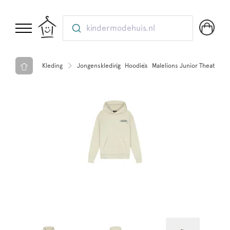
kindermodehuis.nl
Kleding
Jongenskleding
Hoodies
Malelions Junior Theatre H