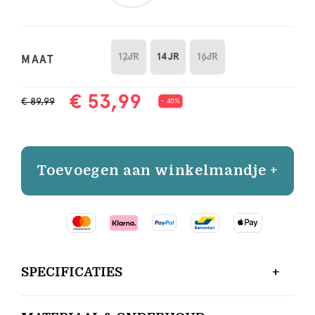
12JR
14JR
16JR
MAAT
€ 53,99
€ 89,99
- 40%
Toevoegen aan winkelmandje +
SPECIFICATIES