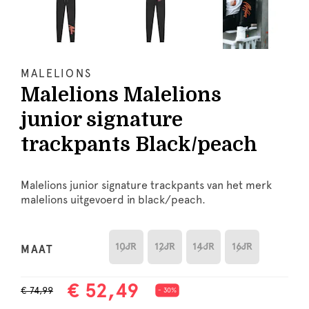
MALELIONS
Malelions Malelions
junior signature
trackpants Black/peach
Malelions junior signature trackpants van het merk
malelions uitgevoerd in black/peach.
10JR
12JR
14JR
16JR
MAAT
€ 52,49
€ 74,99
- 30%