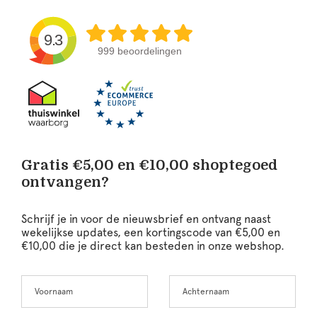
9.3
999 beoordelingen
Gratis €5,00 en €10,00 shoptegoed
ontvangen?
Schrijf je in voor de nieuwsbrief en ontvang naast
wekelijkse updates, een kortingscode van €5,00 en
€10,00 die je direct kan besteden in onze webshop.
Voornaam
Achternaam
Leave
this
field
blank