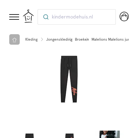
kindermodehuis.nl
Kleding
Jongenskleding
Broeken
Malelions Malelions junior 