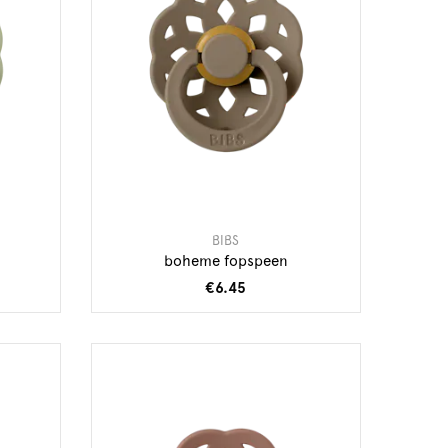
BIBS
boheme fopspeen
€6.45