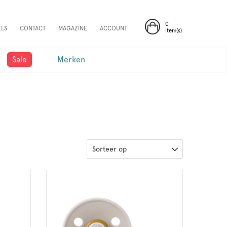
0
ELS
CONTACT
MAGAZINE
ACCOUNT
Item(s)
Sale
Merken
Sorteer op