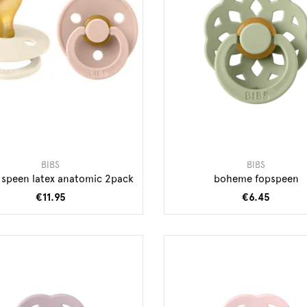
BIBS
BIBS
 speen latex anatomic 2pack
boheme fopspeen
€11.95
€6.45