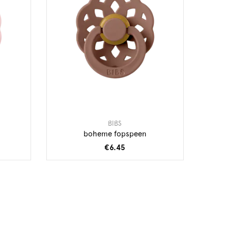
BIBS
boheme fopspeen
€6.45