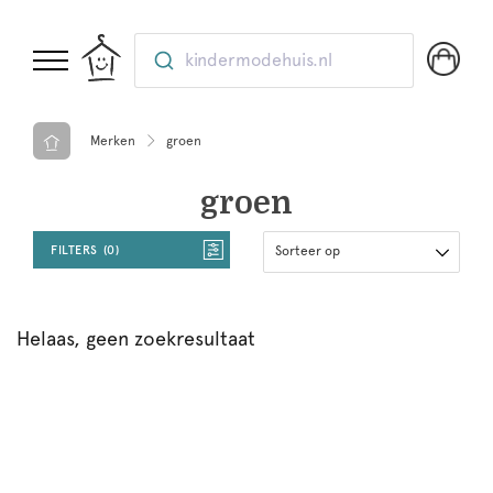
kindermodehuis.nl
Merken
groen
groen
FILTERS
0
Sorteer op
Helaas, geen zoekresultaat