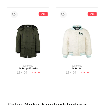
SALE
SALE
KOKONOKO
KOKONOKO
Jacket puff parka
Jacket fur
€54.99
€54.99
€22.00
€22.00
Koko Noko kinderkleding