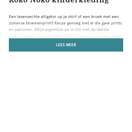
Een levensechte alligator op je shirt of een broek met een
zomerse bloemenprint? Keuze genoeg met al die gave prints
en patronen. Altijd eigentijds en in lijn met de laatste
fashion trends. Ook de super toffe kleuren geven deze kledij
een uniek karakter en stimuleren de creativiteit van je
LEES MEER
kinderen. Met deze outfits zijn ze helemaal klaar om samen
de wereld te ontdekken. Reis je met ons mee?
Koko Noko jongens
Zo'n ontdekkingsreis kan er best wel avontuurlijk aan toe
gaan. Speelt je zoon graag uren buiten op het speelplein?
Zijn Koko Noko jas houdt hem in de winter goed warm. ‘s
Zomers kan hij dan weer ravotten in de hippe shorts en
trendy shirts. Laat je zoon zijn favoriete
boots of sneakers
kiezen om de outfit helemaal af te maken. Shop hier de
jongenscollectie
.