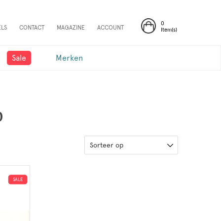
0
ELS
CONTACT
MAGAZINE
ACCOUNT
Item(s)
Sale
Merken
O
Sorteer op
SALE