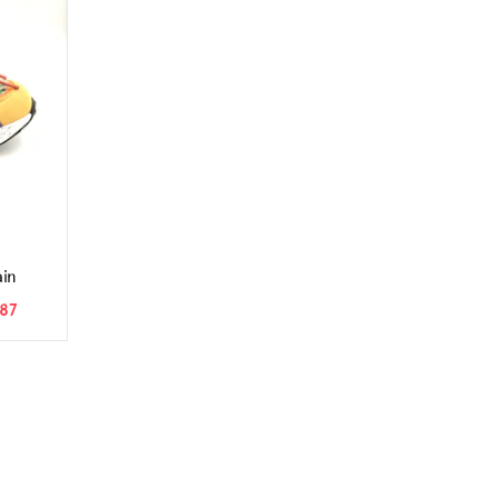
ain
87