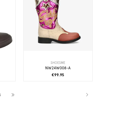
SHOESME
NW24W008-A
€99.95
4