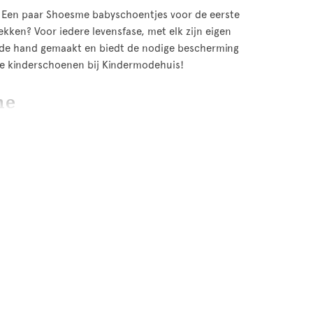
! Een paar Shoesme babyschoentjes voor de eerste
ken? Voor iedere levensfase, met elk zijn eigen
 de hand gemaakt en biedt de nodige bescherming
me kinderschoenen bij Kindermodehuis!
me
kwaliteit. Shoesme kinderschoenen zijn namelijk
enen zijn voornamelijk gemaakt van leer, zo ook de
ld, welke de voeten in elke levensfase goed
t voor babyvoetjes. Comfort en flexibiliteit staan
herming tegen de kou, kan jouw kindje veilig zijn of
er in schoenmaat 18 t/m 22. Heeft jouw kindje het
oopschoenen? Dan is daar de Shoesme Extreme Flex
oor de zool extra flexibel is, gecombineerd met een
indermodehuis biedt ook veel Shoesme kinderschoenen
 de webshop.