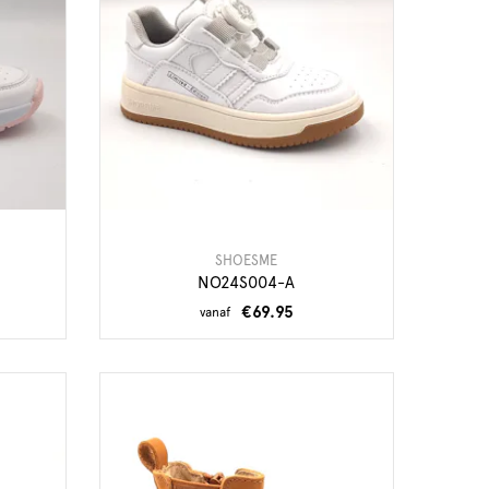
SHOESME
NO24S004-A
€69.95
vanaf