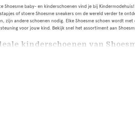
te Shoesme baby- en kinderschoenen vind je bij Kindermodehuis
stapjes of stoere Shoesme sneakers om de wereld verder te ontdek
n, zijn andere schoenen nodig. Elke Shoesme schoen wordt met
steuning voor jouw kind. Bekijk snel het assortiment aan Shoes
deale kinderschoenen van Shoes
nen van Shoesme hebben een optimale pasvorm en zijn van hoge 
akt en uitsluitend van hoogwaardige materialen. Alle kinderscho
en de binnenzool. Shoesme heeft verschillende collecties ontwikke
unen. De Shoesme Babyproof Smart collectie is speciaal ontwikkel
et vaandel. Met een verstevigde hiel, een antislip zooltje en besc
ste stapjes zetten. De Babyproof Smart Shoesme schoentjes zijn 
 goed onder de knie heeft en is hij of zij klaar voor de eerste l
e! Deze soepele schoentjes zijn gemaakt van speciaal rubber waard
gde hiel. De Extreme Flex schoenen zijn er in maat 19 t/m 24. K
e sale!
Shoesme sale
shoppen? Bekijk de artikelen met korting in