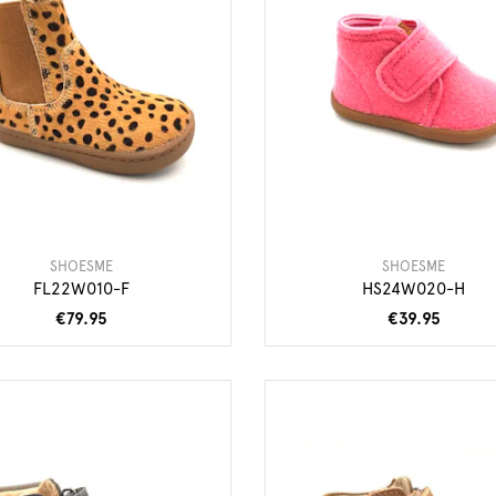
SHOESME
SHOESME
FL22W010-F
HS24W020-H
€79.95
€39.95