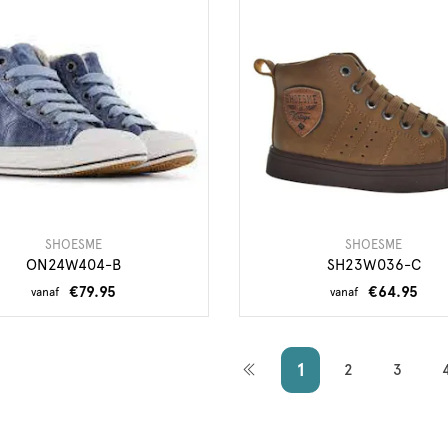
SHOESME
SHOESME
ON24W404-B
SH23W036-C
€79.95
€64.95
vanaf
vanaf
1
2
3