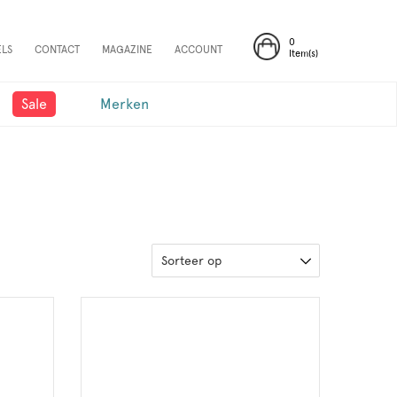
0
ELS
CONTACT
MAGAZINE
ACCOUNT
Item(s)
Sale
Merken
Sorteer op