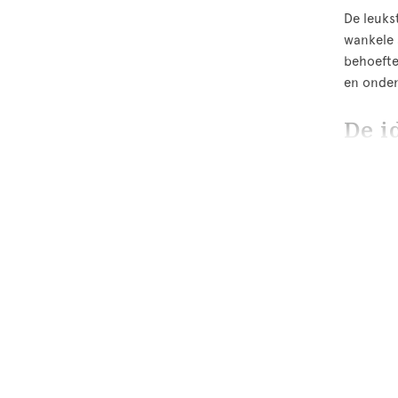
De leuks
wankele 
behoefte
en onder
De i
De schoe
handgema
voering 
onderste
hoog in h
haar eer
lopen al
collecti
verstevi
aan in d