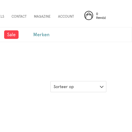
0
ELS
CONTACT
MAGAZINE
ACCOUNT
Item(s)
Sale
Merken
Sorteer op