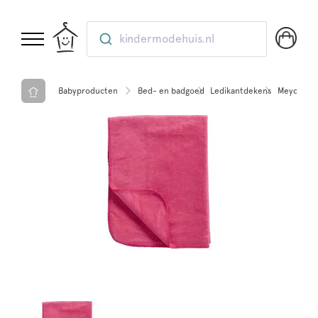
kindermodehuis.nl
Babyproducten
Bed- en badgoed
Ledikantdekens
Meyco dek