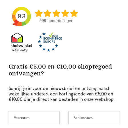
9.3
999 beoordelingen
Gratis €5,00 en €10,00 shoptegoed
ontvangen?
Schrijf je in voor de nieuwsbrief en ontvang naast
wekelijkse updates, een kortingscode van €5,00 en
€10,00 die je direct kan besteden in onze webshop.
Voornaam
Achternaam
Leave
this
field
blank