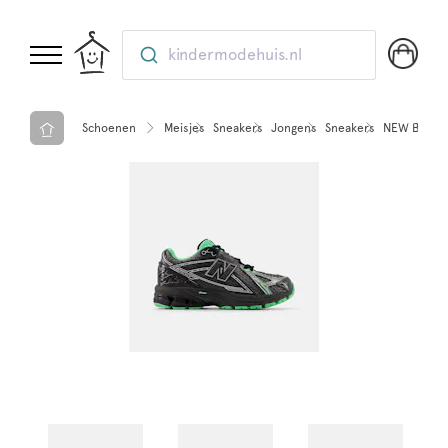
kindermodehuis.nl
Schoenen
Meisjes
Sneakers
Jongens
Sneakers
NEW BALANC