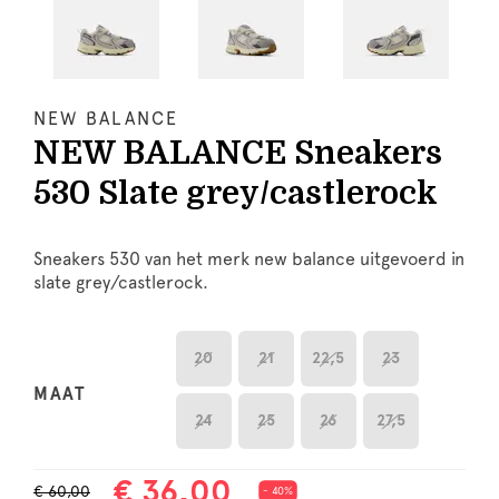
NEW BALANCE
NEW BALANCE Sneakers
530 Slate grey/castlerock
Sneakers 530 van het merk new balance uitgevoerd in
slate grey/castlerock.
20
21
22,5
23
MAAT
24
25
26
27,5
€ 36,00
€ 60,00
- 40%