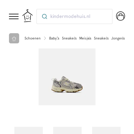
kindermodehuis.nl
Schoenen
Baby’s
Sneakers
Meisjes
Sneakers
Jongens
Sne