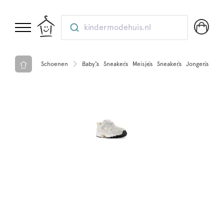
kindermodehuis.nl
Schoenen
Baby’s
Sneakers
Meisjes
Sneakers
Jongens
Sne