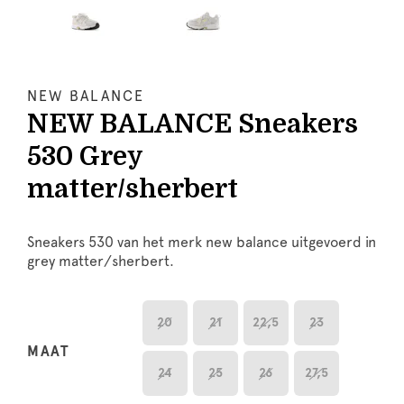
NEW BALANCE
NEW BALANCE Sneakers
530 Grey
matter/sherbert
Sneakers 530 van het merk new balance uitgevoerd in
grey matter/sherbert.
20
21
22,5
23
MAAT
24
25
26
27,5