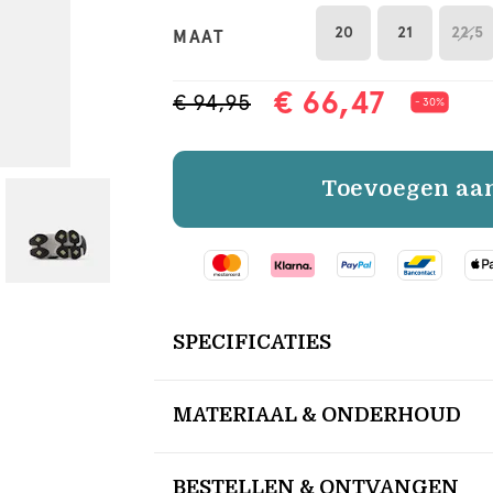
20
21
22,5
MAAT
€ 66,47
€ 94,95
- 30%
Toevoegen aa
SPECIFICATIES
MATERIAAL & ONDERHOUD
BESTELLEN & ONTVANGEN