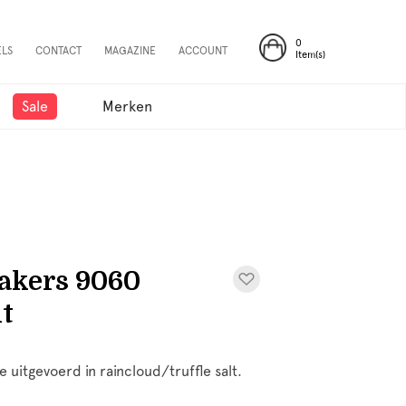
0
ELS
CONTACT
MAGAZINE
ACCOUNT
Item(s)
Sale
Merken
kers 9060
lt
uitgevoerd in raincloud/truffle salt.