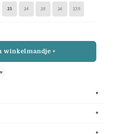
23
24
25
26
27,5
n winkelmandje +